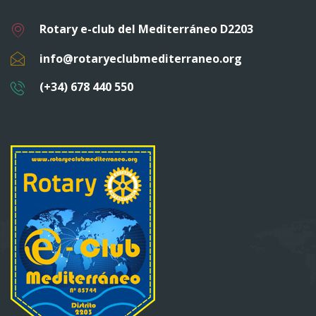
s
t
Rotary e-club del Mediterráneo D2203
a
info@rotaryeclubmediterraneo.org
s
d
(+34) 678 440 550
e
E
v
e
n
t
o
s