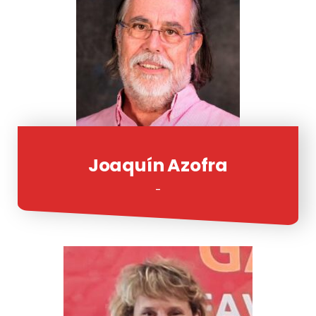
Joaquín Azofra
-