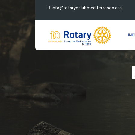
info@rotaryeclubmediterraneo.org
INI