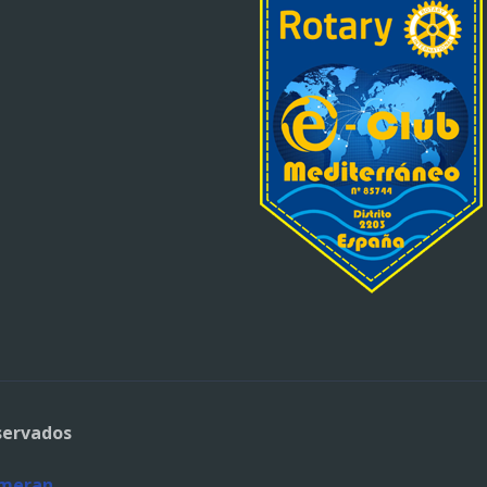
servados
umeran