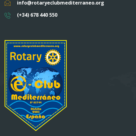
info@rotaryeclubmediterraneo.org
s
d
(+34) 678 440 550
e
E
v
e
n
t
o
s