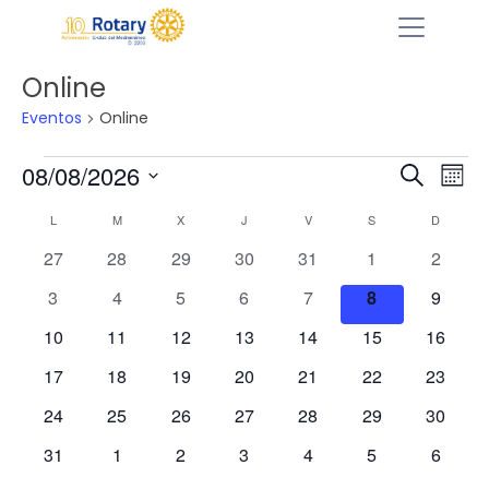
Online
Eventos
Online
Eventos
08/08/2026
N
N
B
M
a
a
u
Selecciona
e
C
L
LUNES
M
MARTES
X
MIÉRCOLES
J
JUEVES
V
VIERNES
S
SÁBADO
D
DOMIN
v
s
v
la
s
e
a
0
0
0
0
0
0
0
27
28
29
30
31
1
c
2
e
fecha.
g
e
e
e
e
e
e
e
l
a
0
0
0
0
0
0
0
3
4
5
6
7
8
g
9
a
v
v
v
v
v
v
v
r
e
e
e
e
e
e
e
e
a
c
e
0
e
0
e
0
e
0
e
0
0
e
0
e
10
11
12
13
14
15
16
n
v
v
v
v
v
v
v
c
n
e
n
e
n
e
n
e
n
e
e
n
e
n
i
0
e
0
e
0
e
0
e
0
e
0
e
0
e
17
18
19
20
21
22
23
d
t
v
t
v
t
v
t
v
t
v
v
t
v
t
ó
i
e
n
e
n
e
n
e
n
e
n
e
n
e
n
a
o
e
0
o
e
0
o
e
0
o
e
0
o
e
0
e
0
o
e
0
o
24
25
26
27
28
29
30
n
ó
v
t
v
t
v
t
v
t
v
t
v
t
v
t
s
n
e
s
n
e
s
n
e
s
n
e
s
n
e
n
e
s
n
e
s
r
d
e
0
o
e
o
0
e
o
0
e
o
0
e
o
0
e
o
0
e
o
0
31
1
2
3
4
5
6
n
t
v
t
v
t
v
t
v
t
v
t
v
t
v
e
i
n
e
s
n
s
e
n
s
e
n
s
e
n
s
e
n
s
e
n
s
e