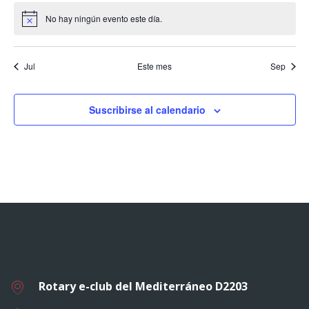
d
o
e
o
e
o
e
o
e
o
e
o
e
o
e
v
t
v
t
v
t
v
t
v
t
v
t
v
t
v
o
s
n
s
n
s
n
s
n
s
n
s
n
e
s
n
No hay ningún evento este día.
i
A
o
e
o
e
o
e
o
e
o
e
o
e
o
e
d
t
t
t
t
t
t
t
v
b
s
s
n
s
n
s
n
s
n
s
n
s
n
s
n
i
e
o
o
o
o
o
o
o
t
s
ú
t
t
t
t
t
t
t
Jul
Este mes
Sep
s
s
s
s
s
s
s
o
E
a
o
o
o
o
o
o
o
s
v
s
s
s
s
s
s
s
s
q
d
Suscribirse al calendario
e
u
e
n
e
E
t
d
v
o
e
a
s
n
y
t
v
o
i
s
t
Rotary e-club del Mediterráneo D2203
a